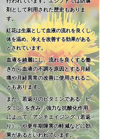
行われています。エジプトでは防腐
剤として利用された歴史もありま
す。
紅花は生薬として血液の流れを良くし
体を温め、冷えを改善する効果がある
とされています。
血液を綺麗にし、流れを良くする働
きから血液の不調を原因とする月経
痛や月経異常の改善に使用されるこ
ともあります。
また、若返りのビタミンである、ビ
タミンEを含み、
強力な抗酸化作用
によって「アンチエイジング（若返
り）」や更年期障害の軽減などに効
果があるといわれています。