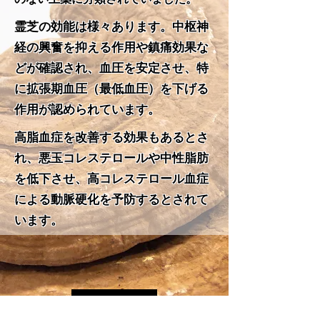
霊芝の効能は様々あります。中枢神
経の興奮を抑える作用や鎮痛効果な
どが確認され、血圧を安定させ、特
に拡張期血圧（最低血圧）を下げる
作用が認められています。
高脂血症を改善する効果もあるとさ
れ、悪玉コレステロールや中性脂肪
を低下させ、高コレステロール血症
による動脈硬化を予防するとされて
います。
商品説明へ