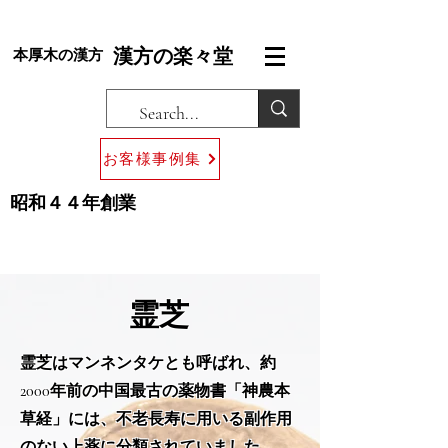
漢方の楽々堂
本厚木の漢方
お客様事例集
昭和４４年創業
​霊芝
霊芝はマンネンタケとも呼ばれ、約
2000年前の中国最古の薬物書「神農本
草経」には、不老長寿に用いる副作用
のない上薬に分類されていました。